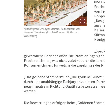
und Li
Frucht
von Tr
Rohpök
„Das g
zusamm
Produktprämierungen helfen Produzenten, den
Kaiser
eigenen Standpunkt zu bestimmen. © Messe
Süßwas
Wieselburg
Honigp
„Speck
gewerbliche Betriebe offen. Die Prämierungen gen
ProduzentInnen, was nicht zuletzt durch die konst
KonsumentInnen, für welche die Ergebnisse der Pr
„Das goldene Stamperl“ und „Die goldene Birne“ Zi
durch eine unabhängige Fachjury anzubieten. Durc
neue Impulse in Richtung Qualitätsbewusstsein ge
werden.
Die Bewertungen erfolgen beim „Goldenen Stamper