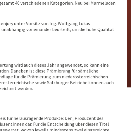
sgesamt 46 verschiedenen Kategorien. Neu bei Marmeladen
enjury unter Vorsitz von Ing. Wolfgang Lukas
unabhängig voneinander beurteilt, um die hohe Qualität
rtung wird auch dieses Jahr angewendet, so kann eine
erden. Daneben ist diese Prämierung für sämtliche
ndlage für die Prämierung zum niederösterreichischen
berösterreichische sowie Salzburger Betriebe können auch
zeichnet werden.
eis für herausragende Produkte: Der „Produzent des
duzentInnen dar. Für die Entscheidung über diesen Titel
gewertet, wovon jeweils mindestens zwei eingereichte