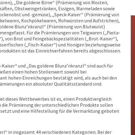
kören), „Die goldene Birne“ (Prämierung von Mosten,
säften, Obstweingetränken, Essigen, Marmeladen sowie
ockenobst und -gemüse), „Speck-Kaiser“ (Prämierung von
elwaren, Kochpökelwaren, Rohwürsten und Aufstrichen),
oldene Blunz’nkranzl“ (Prämierung von Blutwurst)
engefasst. Für die Prämierungen von Teigwaren („Pasta-
“), von Brot und Feingebäckspezialitäten („Brot-Kaiser“),
serfischen („Fisch-Kaiser“) und Honigen beziehungsweise
rodukten ist das Einreichverfahren bereits abgeschlossen.
-Kaiser“ und „Das goldene Blunz’nkranzl“ sind auch für
ießen einen hohen Stellenwert sowohl bei
ant hohen Einreichungen bestätigt wird, als auch bei den
ämierungen ein absoluter Qualitätsstandard sind.
el dieses Wettbewerbes ist es, einen Produktvergleich
h die Prämierung der unterschiedlichen Produkte sollen
setzt und eine Hilfestellung für die Vermarktung geboten
l“ in insgesamt 44 verschiedenen Kategorien. Bei der