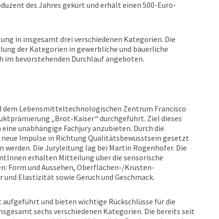
duzent des Jahres gekürt und erhält einen 500-Euro-
ung in insgesamt drei verschiedenen Kategorien. Die
ilung der Kategorien in gewerbliche und bäuerliche
ch im bevorstehenden Durchlauf angeboten.
nd dem Lebensmitteltechnologischen Zentrum Francisco
ktprämierung „Brot-Kaiser“ durchgeführt. Ziel dieses
 eine unabhängige Fachjury anzubieten. Durch die
 neue Impulse in Richtung Qualitätsbewusstsein gesetzt
n werden. Die Juryleitung lag bei Martin Rogenhofer. Die
tInnen erhalten Mitteilung über die sensorische
ien: Form und Aussehen, Oberflächen-/Krusten-
r und Elastizität sowie Geruch und Geschmack.
rt aufgeführt und bieten wichtige Rückschlüsse für die
nsgesamt sechs verschiedenen Kategorien. Die bereits seit