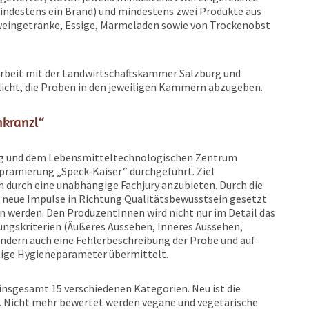
indestens ein Brand) und mindestens zwei Produkte aus
tweingetränke, Essige, Marmeladen sowie von Trockenobst
rbeit mit der Landwirtschaftskammer Salzburg und
licht, die Proben in den jeweiligen Kammern abzugeben.
nkranzl“
rg und dem Lebensmitteltechnologischen Zentrum
prämierung „Speck-Kaiser“ durchgeführt. Ziel
h durch eine unabhängige Fachjury anzubieten. Durch die
 neue Impulse in Richtung Qualitätsbewusstsein gesetzt
n werden. Den ProduzentInnen wird nicht nur im Detail das
ungskriterien (Äußeres Aussehen, Inneres Aussehen,
ndern auch eine Fehlerbeschreibung der Probe und auf
tige Hygieneparameter übermittelt.
insgesamt 15 verschiedenen Kategorien. Neu ist die
“. Nicht mehr bewertet werden vegane und vegetarische